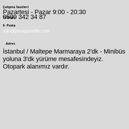
Çalışma Saatleri
Pazartesi - Pazar 9:00 - 20:30
0539 342 34 87
Telefon
E- Posta
info@pinaguzellik.com
Adres
İstanbul / Maltepe Marmaraya 2'dk - Minibüs
yoluna 3'dk yürüme mesafesindeyiz.
Otopark alanımız vardır.